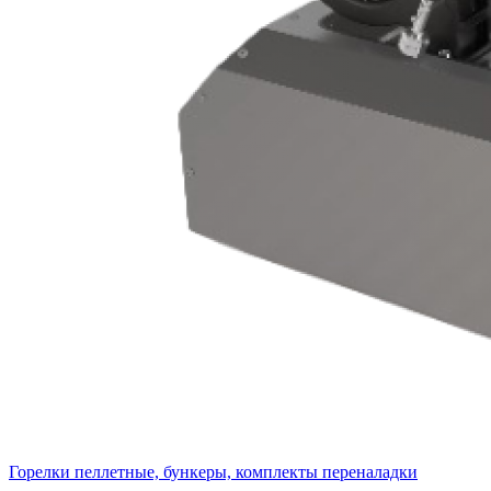
Горелки пеллетные, бункеры, комплекты переналадки